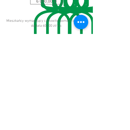
6 000,00 zł
Mieszkańcy wymagający całkowitej pomocy opiekuna:
dopłata 600,00 zł/mc
PRZYDATNE FORMULARZE
Składając wniosek o przyjęcie do Dębowego
Gaju, wypełnij poniższe formularze.
Pobierz i wydrukuj pliki PDF, jeśli wolisz
wypełnić je pisemnie - następnie wyślij nam
skan na maila lub dostarcz osobiście.
Pobierz i edytuj pliki DOCX, jeśli wypełniasz
formularze na swoim komputerze - pliki wyślij
nam na maila.
Dane mieszkańca