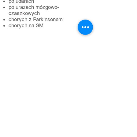
po udarach
po urazach mózgowo-
czaszkowych
chorych z Parkinsonem
chorych na SM
Ortopedy
czna