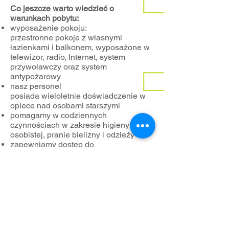
Co jeszcze warto wiedzieć o
warunkach pobytu:
wyposażenie pokoju:
przestronne pokoje z własnymi
łazienkami i balkonem, wyposażone w
telewizor, radio, Internet, system
przywoławczy oraz system
antypożarowy
nasz personel
posiada
wieloletnie doświadczenie w
opiece nad osobami starszymi
pomagamy w codziennych
czynnościach w zakresie higieny
osobistej, pranie bielizny i odzieży
zapewniamy dostęp do
specjalistycznych konsultacji
lekarskich (w ramach NFZ) na terenie
miasta Gniezna według potrzeb
animujemy czas wolny dla wszystkich -
wieczory filmowe, warsztaty
plastyczne, muzykowanie
pomagamy w zakupie leków, środków
farmaceutycznych, pieluchomajtek oraz