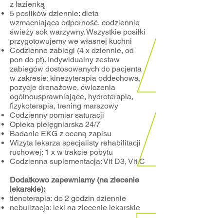
z łazienką
5 posiłków dziennie: dieta
wzmacniająca odporność, codziennie
świeży sok warzywny. Wszystkie posiłki
przygotowujemy we własnej kuchni
Codzienne zabiegi (4 x dziennie, od
pon do pt). Indywidualny zestaw
zabiegów dostosowanych do pacjenta
w zakresie: kinezyterapia oddechowa,
pozycje drenażowe, ćwiczenia
ogólnousprawniające, hydroterapia,
fizykoterapia, trening marszowy
Codzienny pomiar saturacji
Opieka pielęgniarska 24/7
Badanie EKG z oceną zapisu
Wizyta lekarza specjalisty rehabilitacji
ruchowej: 1 x w trakcie pobytu
Codzienna suplementacja: Vit D3, Vit C
Dodatkowo zapewniamy (na zlecenie
lekarskie):
tlenoterapia: do 2 godzin dziennie
nebulizacja: leki na zlecenie lekarskie